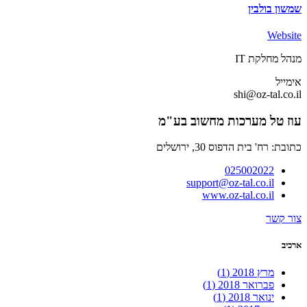
שמשון בולבין
Website
מנהל מחלקת IT
אימייל
shi@oz-tal.co.il
עוז טל מערכות מחשוב בע"מ
כתובת: רח' בית הדפוס 30, ירושלים
025002022
support@oz-tal.co.il
www.oz-tal.co.il
צור קשר
ארכיב
מרץ 2018
(1)
פברואר 2018
(1)
ינואר 2018
(1)