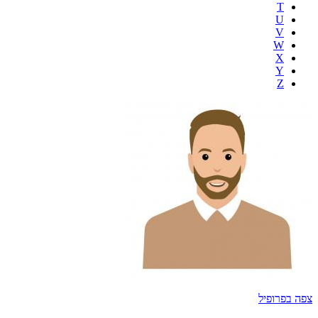
T
U
V
W
X
Y
Z
צפה בפרופיל