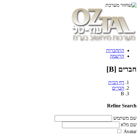
התחברות
הרשמה
חברים [B]
דף הבית
חברים
B
Refine Search
שם משתמש
שם מלא
Avatar