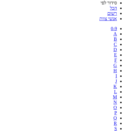
סידור לפי
הכל
רשום
אנשי צוות
0-9
A
B
C
D
E
F
G
H
I
J
K
L
M
N
O
P
Q
R
S