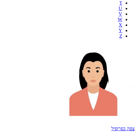
T
U
V
W
X
Y
Z
צפה בפרופיל