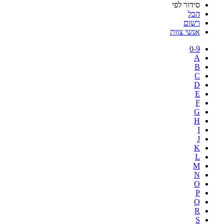
סידור לפי
הכל
רשום
אנשי צוות
0-9
A
B
C
D
E
F
G
H
I
J
K
L
M
N
O
P
Q
R
S