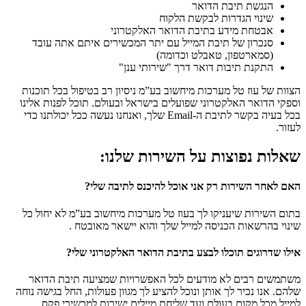
הנגשת תיבת הדואר
שינוי הגדרות לבקשת הלקוח
אבטחת מידע בתיבת הדואר האלקטרוני
סנכרון של תיבת המייל עם יתר המכשירים איתם אתה עובד
(סמארטפון, טאבלט וכדומה)
התקנת תיבות דואר דרך "שירותי ענן"
הצוות של עוז טל מערכות מיחשוב בע”מ ניסיון רב בטיפול בכל תוכנות
וספקי הדואר האלקטרוני שפועלים בישראל ובעולם. תוכל לפנות אלינו
בכל בעיה בקשר לתיבת ה-Email שלך, ואנחנו נעשה ככל יכולתנו כדי
לעזור.
שאלות נפוצות על השירות שלנו:
האם לאחר השירות רק אני אוכל להיכנס לתיבה שלי?
בתום השירות שיעניקו לך בעוז טל מערכות מיחשוב בע”מ לא יחול כל
שינוי בהרשאות הכניסה למייל שלך והוא יישאר מאובטח .
אילו שדרוגים תוכלו לבצע בתיבת הדואר האלקטרוני שלי?
משתמשים רבים לא מודעים לכל האפשרויות שמציעה תיבת הדואר
שלהם. אנו נכיר לך אותן ונוכל להציע לך מגוון פעולות, החל בגישה נוחה
למייל מכל מקום בעולם ועד שליחת מיילים ישירות למכשירי פקס.