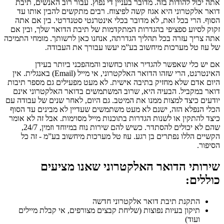
אתה יכול להודות בזה. מדובר בעניין די נפוץ. עבור רוב האנשים, תיבת
דואר אלקטרוני היא אגוז קשה לפיצוח. רבים מתקשים להבין אותו עד
הסוף. הרי בכל זאת, לא מדובר בכלי אינטרנטי סטנדרטי. בין אם אתה
זקוק לסיוע ספציפי בהגדרות המתקדמות של תיבת הדואר שלך, ובין אם
אתה צריך עזרה בכל תהליך הגדרתה, אנחנו כאן לרשותך. מומחי התמיכה
של עוז טל מערכות מיחשוב בע”מ יעשו עבורך את העבודה.
אם יש כלי שאפשר להגדיר אותו כחשוב והמהפכני ביותר בעידן
האינטרנט, הרי שזהו הדואר האלקטרוני, אי מייל (Email) באנגלית. אין
היום אדם שלא מחזיק בתיבה אישית. לא מעט מפעילים גם מספר תיבות
דואר במקביל. הבעיה היא, שרוב המשתמשים בדואר האלקטרוני אינם
יודעים כיצד למצות ממנו את המיטב. גם היום, לאחר שנים של עבודה עם
הכלי הנפלא הזה, ישנם לא מעט משתמשים שעדיין לא מבינים עד הסוף
כיצד להתקין או לשנות הגדרות בתוכנות מייל מסוימות. אבל זה לא אומר
שהם לא יכולים להסתדר. כשיש להם שירות נוח במיוחד וזמין, 24/7,
הקשיים הללו נפתרים בן רגע. עוז טל מערכות מיחשוב בע”מ - זה כל
הסיפור.
שירותי הדואר האלקטרוני שאנו מציעים
כוללים:
התקנת תיבת דואר אלקטרוני חדשה
תיקון בעיות נפוצות (שליחת קבצים מצורפים, אי קבלת מיילים
ועוד)