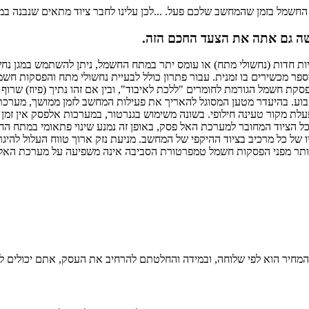
החשמל בזמן שהמחשב שלכם פעל. ...לכן עלינו לחבר ציוד מתאים שנבנה במ
ת חדות (נחשולי מתח) או עומס יתר במתח החשמל, ניתן להשתמש במגן נחשול
תת הגנה למספר מכשירים בו זמנית. עבור פתרון כולל לבעיית נחשולי מתח והפס
פסקת חשמל הגורמת לחומרים "ללכת לאיבוד", ובין אם זהו נתיך (פיוז) ש
ע. בהיעדר מטען המסוגל להאריך את פעילות המחשב לזמן ממושך, מערכת ה
לת מקור טעינה חילופי. בשונה משימוש בגנרטור, במערכות אלפסק אין זמן 
 הציוד המחובר למערכת האל פסק, באופן זה נמנע שינוי פתאומי במתח הח
 של כל מרכיב בציוד ההיקפי של המחשב. מניעת נזק ארוך טווח העלול להיגר
ביותר מפני הפסקות חשמל טמפרטורת הסביבה אינה משפיעה על מערכת האל
המחיר הוא לפי שלוחה, ובמידה והחלטתם להרחיב את העסק, אתם יכולים ל