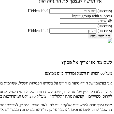
אל תרשה לעצמך את ההזנחה הזו!
Hidden label
(success)
Input group with success
@
(success)
Hidden label
(success)
צור קשר עכשיו
לשם מה
אני צריך אל פסק?
מעל 60 הפרעות חשמל נמדדות ביום ממוצע!
אנו בעיצומו של חורף סוער בו חווינו על בשרינו הפסקות חשמל, שנגרמות ב
אבל זה לא רק עניין של מזג אוויר, ישנה קשת רחבה של אירועי חשמל, לד
לקרוס, ספייקים – קפיצות מתח "תלולות" – מעל ל 270 וולט המתרחשות בפרק זמן של מילישניות וגורמות לשריפה של רכיבים אלקטרוניים רגישים.
מתח נמוך גורם למכשירים אלקטרונים להעלאת הזרם וכמו כן, לצריכת יתר ו
החשמל ולרוב אינם ערוכים להתגבר על כך. ולידיעתכם לרוב המכשירים אין 