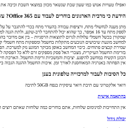
ואפילו טעויות אנוש כמו שעון שבת שנשאר מכוון במוצאי השבת וכיבה את 
הידעת כי מרבית הארגונים בוחרים לעבוד עם Office 365? עשה גם אתה את הצעד החכם הזה.
מתן מענה לנחשולי מתח, ורציפות עבודה בהעדר מתח בכדי להתגבר על עליו
לספק מתח עד 16 אמפר, כך שהוא יכול להתחבר לרב-שקע, ול
שמקורן בכשל חשמלי עלולות לגרום לתוצאות הרסניות – בין אם מדובר בה
למחשב מונעת שיבושים הנובעים מתקלות בחשמל ומספקות מתח חשמלי קבו
שמירת קבצים פתוחים. כיבוי המחשב באופן מבוקר המונע נזק למערכת. הפע
בזרימת החשמל העיקרית, מצברי האל פסק מספקים זרם ללא כל הפסקה לכל
הכונן הקשיח במחשב להיפגע. יציבות והמשכיות זרימת החשמל. הארכת חייו
אין הפחתה באנרגיה המאוחסנת לאורך זמן. איכות החשמל ההגנה הגבוה 
כל הסיבות לעבור
למרכזייה טלפונית בענן
דואר אלקטרוני עם תיבת דואר עיסקית בנפח ‎50GB לתיבה
בהתאמה אישית
אין התחייבות למינימום שלוחות, אתם בוחרים כמה שלוחות שאתם רוצים ו
יכולת גידול