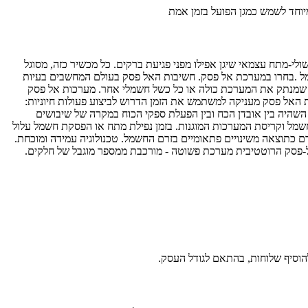
יוחד לשמש כמגן הפועל בזמן אמת
י-מתח עצמאי שיגן אפילו מפני פגיעת ברקים. כל מכשיר כזה, מסוגל
קות חשמל .בחרו במערכת אל פסק. חשיבות האל פסק בעולם המחשבים בעיות
רוף שמנתק את המערכת כולה או כל כשל חשמלי אחר. מערכות אל פסק
אל פסק מעניקה למשתמש את הזמן הדרוש לביצוע פעולות חיוניות:
השהיה בין אובדן הכח ובין הפעלת ספקי הכוח במקרה של שיבושים
שמל וקריסת המערכות המוגנות. בזמן נפילת מתח או הפסקת חשמל עלול
ם כתוצאה משינויים פתאומיים בזרם החשמל. טכנולוגיה עמידה ומוכחת.
-פסק הרוטטיבית מערכת פשוטה - מורכבת ממספר מוגבל של חלקים.
הוסיף שלוחות, בהתאם לגודל העסק.