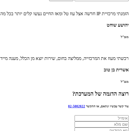
הזמנתי מרכזיית IP חדשה אצל עוז טל ומאז החיים נעשו קלים יותר בכל מה שנוגע לניהול המשרד
יהושע שוחט
מנכ"ל
רכשתי מעוז את המרכזייה, ממליצה בחום, שירות יוצא מן הכלל, מענה מיידי
אשרית בן טוב
מנכ"ל
רוצה
הדגמה
של המערכת?
צור קשר עכשיו ונתאם, או התקשר
02-5002022