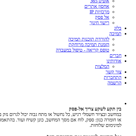
אופיס 365
אחסון אתרים
מרכזיות IP
אל פסק
רישוי חינוך
בלוג
תמיכה
להורדת תוכנות תמיכה
הזמנת תמיכה מרוחקת
טופס קריאה - טיפול במעבדה
חברים
אודותינו
המלצות
צור קשר
התחברות
הרשמה
בין תקע לשקע צריך אל-פסק
במחשב ובציוד חשמלי רגיש, כל נחשול או מתח גבוה יכול לגרום נזק ב
או חומרה כגון: ספק, לוח אם מסך המחשב, כונן קשיח ועוד. בהתאמה
למינימום שלוחות.